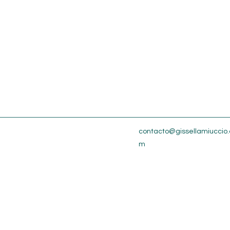
contacto@gissellamiuccio.
m