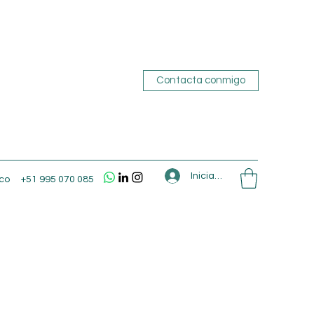
Contacta conmigo
Iniciar sesión
co
+51 995 070 085