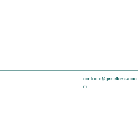
contacto@gissellamiuccio.
m