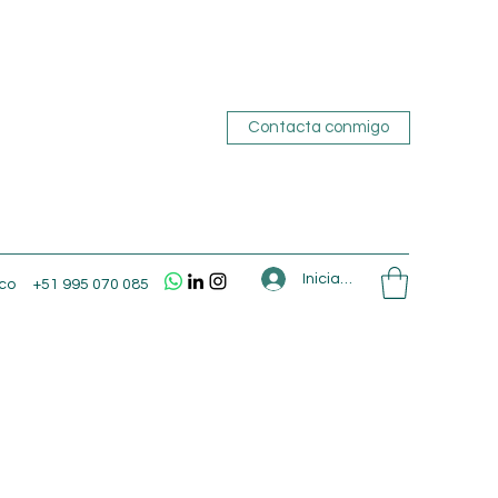
Contacta conmigo
Iniciar sesión
co
+51 995 070 085