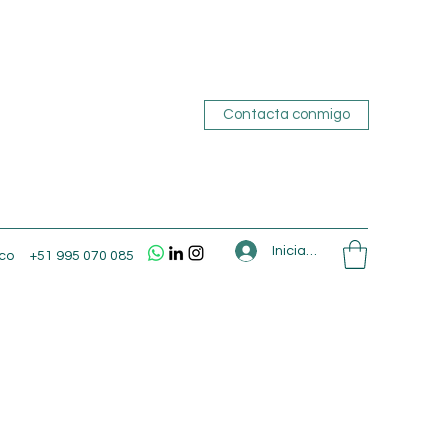
Contacta conmigo
Iniciar sesión
co
+51 995 070 085