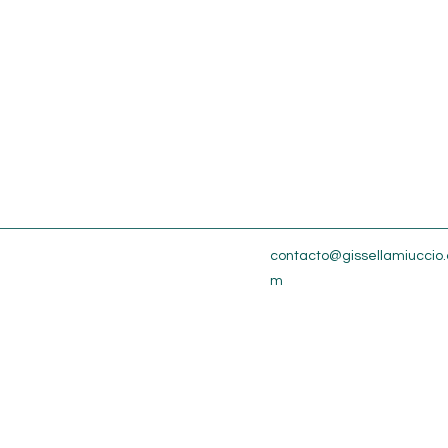
contacto@gissellamiuccio.
m