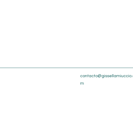
contacto@gissellamiuccio.
m