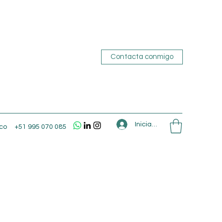
Contacta conmigo
Iniciar sesión
co
+51 995 070 085