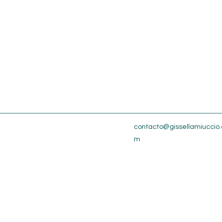
contacto@gissellamiuccio.
m