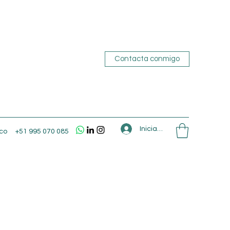
Contacta conmigo
Iniciar sesión
co
+51 995 070 085