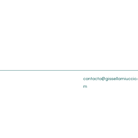
contacto@gissellamiuccio.
m