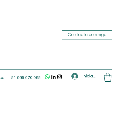
Contacta conmigo
Iniciar sesión
co
+51 995 070 085