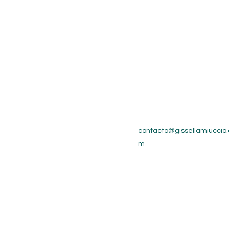
contacto@gissellamiuccio.
m