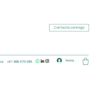
Contacta conmigo
Iniciar sesión
co
+51 995 070 085