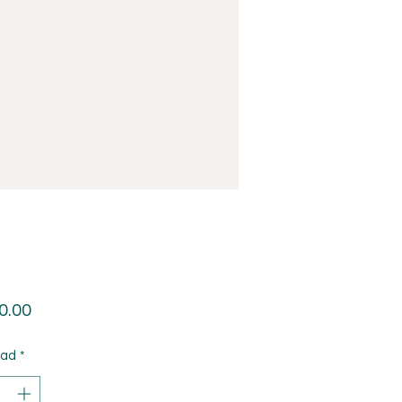
Precio
0.00
dad
*