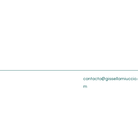
contacto@gissellamiuccio.
m