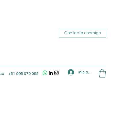
Contacta conmigo
Iniciar sesión
co
+51 995 070 085