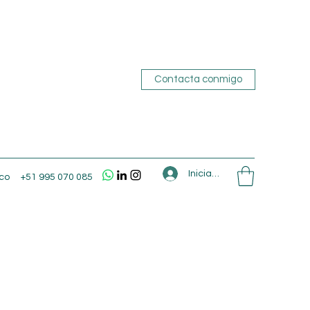
Contacta conmigo
Iniciar sesión
co
+51 995 070 085