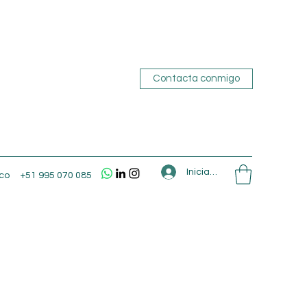
Contacta conmigo
Iniciar sesión
co
+51 995 070 085