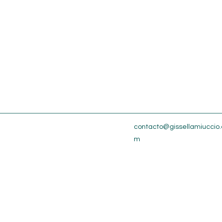
contacto@gissellamiuccio.
m