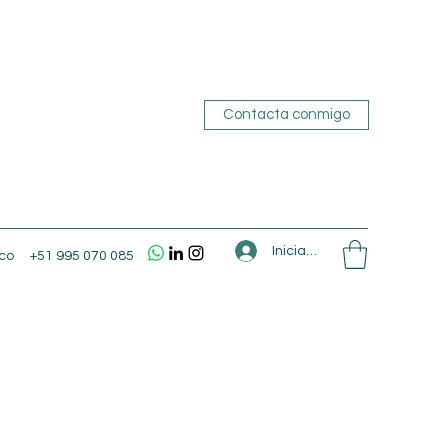
Contacta conmigo
Iniciar sesión
co
+51 995 070 085