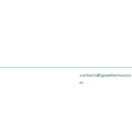
contacto@gissellamiuccio.
m