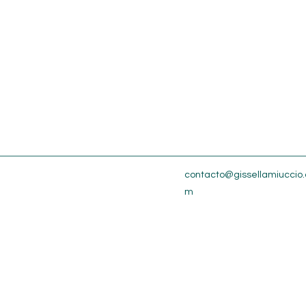
contacto@gissellamiuccio.
m