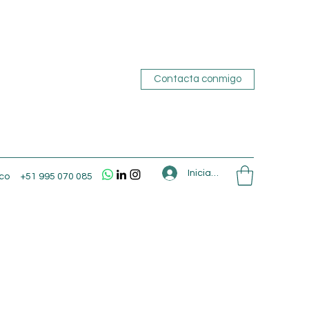
Contacta conmigo
Iniciar sesión
co
+51 995 070 085