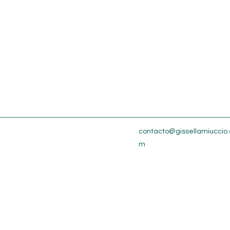
contacto@gissellamiuccio.
m