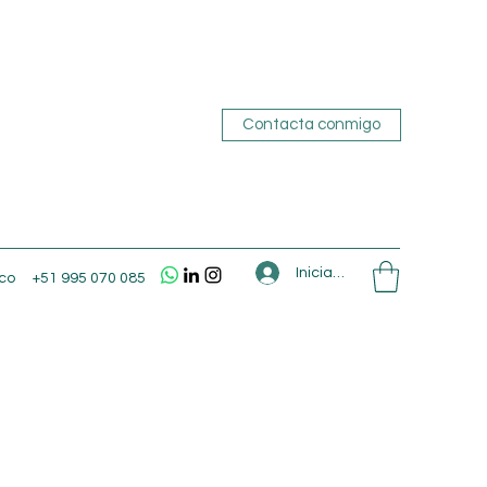
Contacta conmigo
Iniciar sesión
co
+51 995 070 085