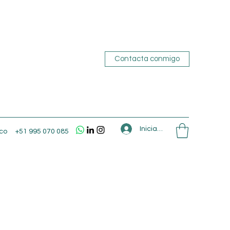
Contacta conmigo
Iniciar sesión
co
+51 995 070 085