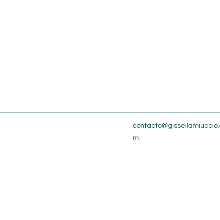
contacto@gissellamiuccio.
m