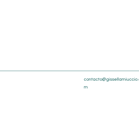
contacto@gissellamiuccio.
m