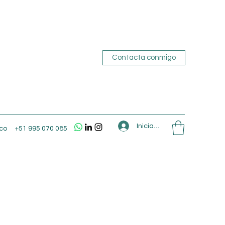
Contacta conmigo
Iniciar sesión
co
+51 995 070 085