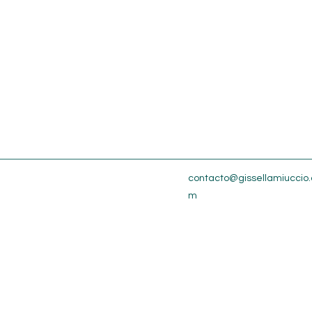
contacto@gissellamiuccio.
m