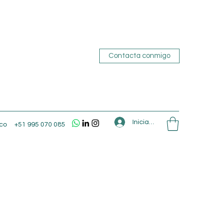
Contacta conmigo
Iniciar sesión
co
+51 995 070 085