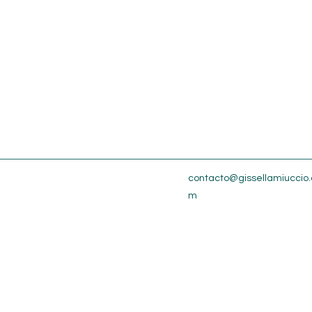
contacto@gissellamiuccio.
m