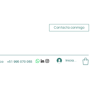
Contacta conmigo
Iniciar sesión
co
+51 995 070 085