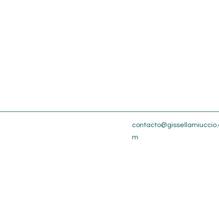
contacto@gissellamiuccio.
m