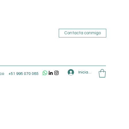
Contacta conmigo
Iniciar sesión
co
+51 995 070 085