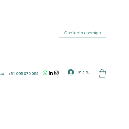
Contacta conmigo
Iniciar sesión
co
+51 995 070 085