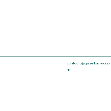
contacto@gissellamiuccio.
m