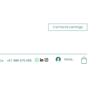
Contacta conmigo
Iniciar sesión
co
+51 995 070 085