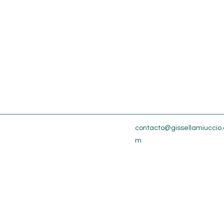
contacto@gissellamiuccio.
m