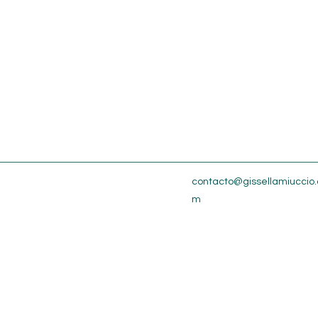
contacto@gissellamiuccio.
m