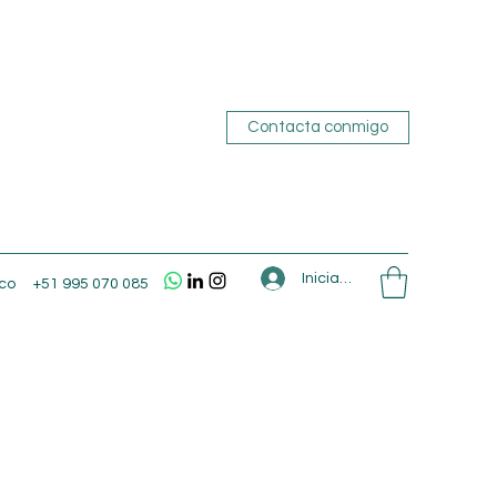
Contacta conmigo
Iniciar sesión
co
+51 995 070 085