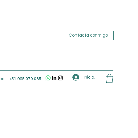
Contacta conmigo
Iniciar sesión
co
+51 995 070 085