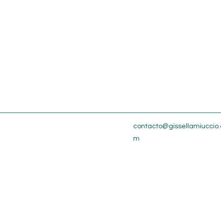
contacto@gissellamiuccio.
m