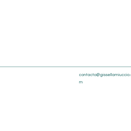
contacto@gissellamiuccio.
m