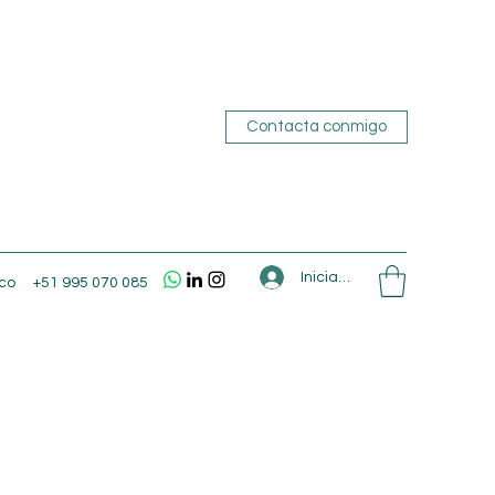
Contacta conmigo
Iniciar sesión
co
+51 995 070 085