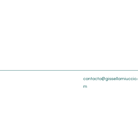
contacto@gissellamiuccio.
m