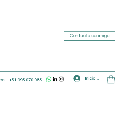
Contacta conmigo
Iniciar sesión
co
+51 995 070 085