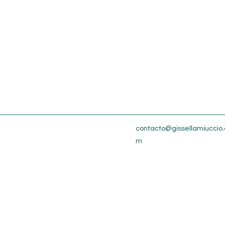
contacto@gissellamiuccio.
m