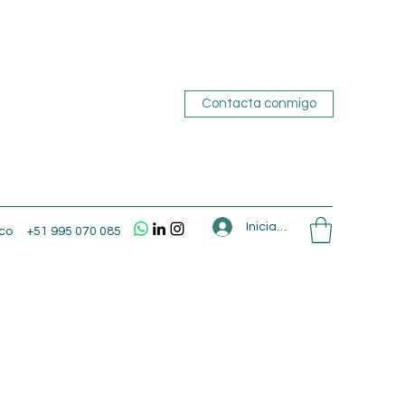
Contacta conmigo
Iniciar sesión
co
+51 995 070 085